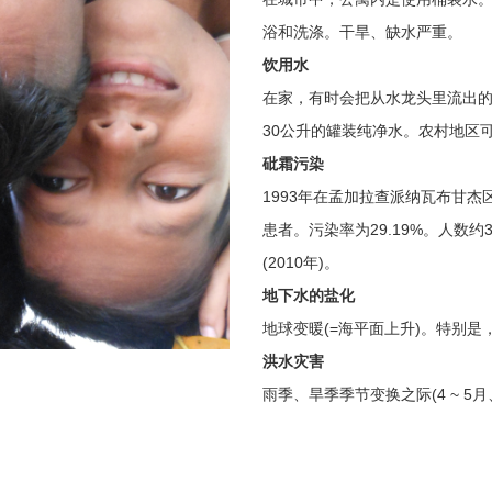
浴和洗涤。干旱、缺水严重。
饮用水
在家，有时会把从水龙头里流出的
30公升的罐装纯净水。农村地区
砒霜污染
1993年在孟加拉查派纳瓦布甘
患者。污染率为29.19%。人数约
(2010年)。
地下水的盐化
地球变暖(=海平面上升)。特别
洪水灾害
雨季、旱季季节变换之际(4 ~ 5